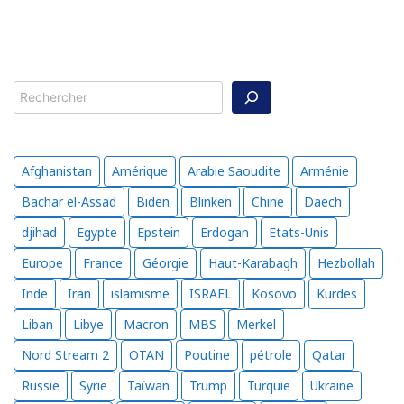
Rechercher
Afghanistan
Amérique
Arabie Saoudite
Arménie
Bachar el-Assad
Biden
Blinken
Chine
Daech
djihad
Egypte
Epstein
Erdogan
Etats-Unis
Europe
France
Géorgie
Haut-Karabagh
Hezbollah
Inde
Iran
islamisme
ISRAEL
Kosovo
Kurdes
Liban
Libye
Macron
MBS
Merkel
Nord Stream 2
OTAN
Poutine
pétrole
Qatar
Russie
Syrie
Taïwan
Trump
Turquie
Ukraine