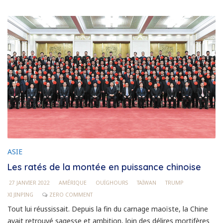
ASIE
Les ratés de la montée en puissance chinoise
27 JANVIER 2022
AMÉRIQUE
OUÏGHOURS
TAÏWAN
TRUMP
XI JINPING
ZERO COMMENT
Tout lui réussissait. Depuis la fin du carnage maoïste, la Chine
avait retrouvé sagesse et ambition, loin des délires mortifères