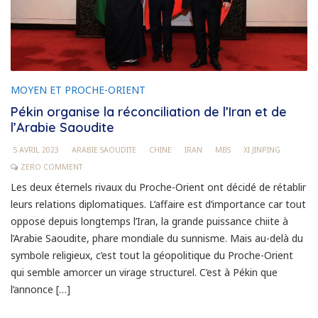
MOYEN ET PROCHE-ORIENT
Pékin organise la réconciliation de l’Iran et de
l’Arabie Saoudite
5 AVRIL 2023
ARABIE SAOUDITE
CHINE
IRAN
MBS
XI JINPING
ZERO COMMENT
Les deux éternels rivaux du Proche-Orient ont décidé de rétablir
leurs relations diplomatiques. L’affaire est d’importance car tout
oppose depuis longtemps l’Iran, la grande puissance chiite à
l’Arabie Saoudite, phare mondiale du sunnisme. Mais au-delà du
symbole religieux, c’est tout la géopolitique du Proche-Orient
qui semble amorcer un virage structurel. C’est à Pékin que
l’annonce […]