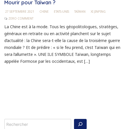
Mourir pour Taïwan ?
27 SEPTEMBRE 2021
CHINE
ETATS-UNIS
TAÏWAN
XI JINPING
ZERO COMMENT
La Chine est à la mode. Tous les géopolitologues, stratèges,
généraux en retraite ou en activité planchent sur le sujet
d’actualité : la Chine sera-t-elle la cause de la troisième guerre
mondiale ? Et de prédire : « si le feu prend, c’est Taïwan qui en
sera l’allumette ». UNE ILE SYMBOLE Taïwan, longtemps
appelée Formose par les occidentaux, est […]
Rechercher