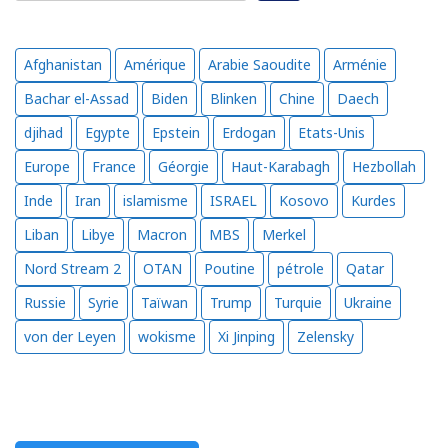
Afghanistan
Amérique
Arabie Saoudite
Arménie
Bachar el-Assad
Biden
Blinken
Chine
Daech
djihad
Egypte
Epstein
Erdogan
Etats-Unis
Europe
France
Géorgie
Haut-Karabagh
Hezbollah
Inde
Iran
islamisme
ISRAEL
Kosovo
Kurdes
Liban
Libye
Macron
MBS
Merkel
Nord Stream 2
OTAN
Poutine
pétrole
Qatar
Russie
Syrie
Taïwan
Trump
Turquie
Ukraine
von der Leyen
wokisme
Xi Jinping
Zelensky