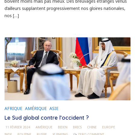
boivent moins mais pas mieux. Des breuvages étranges venus
d’ailleurs supplantent progressivement nos gloires nationales,
nos […]
AFRIQUE
AMÉRIQUE
ASIE
Le Sud global contre l’occident ?
11 FÉVRIER 2024
AMÉRIQUE
BIDEN
BRICS
CHINE
EUROPE
INDE
POUTINE
RUSSIE
XI JINPING
ZERO COMMENT