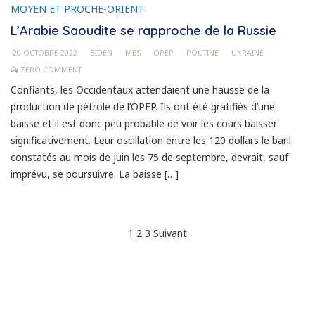
MOYEN ET PROCHE-ORIENT
L’Arabie Saoudite se rapproche de la Russie
20 OCTOBRE 2022
BIDEN
MBS
OPEP
POUTINE
UKRAINE
ZERO COMMENT
Confiants, les Occidentaux attendaient une hausse de la
production de pétrole de l’OPEP. Ils ont été gratifiés d’une
baisse et il est donc peu probable de voir les cours baisser
significativement. Leur oscillation entre les 120 dollars le baril
constatés au mois de juin les 75 de septembre, devrait, sauf
imprévu, se poursuivre. La baisse […]
Pagination
1
2
3
Suivant
des
publications