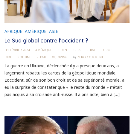
AFRIQUE
AMÉRIQUE
ASIE
Le Sud global contre l’occident ?
11 FÉVRIER 2024
AMÉRIQUE
BIDEN
BRICS
CHINE
EUROPE
INDE
POUTINE
RUSSIE
XI JINPING
ZERO COMMENT
La guerre en Ukraine, déclenchée il y a presque deux ans, a
largement rebattu les cartes de la géopolitique mondiale.
L’occident, sûr de son bon droit et de sa supériorité morale, a
eu la surprise de constater que « le reste du monde » n’était
pas acquis à sa croisade anti-russe. Il a pris acte, bien à […]