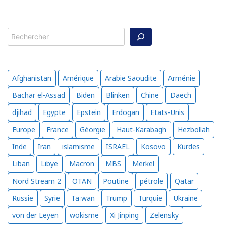
Rechercher
Afghanistan
Amérique
Arabie Saoudite
Arménie
Bachar el-Assad
Biden
Blinken
Chine
Daech
djihad
Egypte
Epstein
Erdogan
Etats-Unis
Europe
France
Géorgie
Haut-Karabagh
Hezbollah
Inde
Iran
islamisme
ISRAEL
Kosovo
Kurdes
Liban
Libye
Macron
MBS
Merkel
Nord Stream 2
OTAN
Poutine
pétrole
Qatar
Russie
Syrie
Taïwan
Trump
Turquie
Ukraine
von der Leyen
wokisme
Xi Jinping
Zelensky