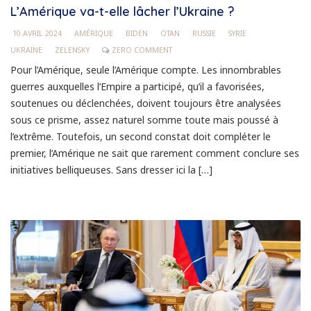
L’Amérique va-t-elle lâcher l’Ukraine ?
10 AVRIL 2024
AMÉRIQUE
BIDEN
OTAN
RUSSIE
SYRIE
UKRAINE
ZELENSKY
ZERO COMMENT
Pour l’Amérique, seule l’Amérique compte. Les innombrables
guerres auxquelles l’Empire a participé, qu’il a favorisées,
soutenues ou déclenchées, doivent toujours être analysées
sous ce prisme, assez naturel somme toute mais poussé à
l’extrême. Toutefois, un second constat doit compléter le
premier, l’Amérique ne sait que rarement comment conclure ses
initiatives belliqueuses. Sans dresser ici la […]