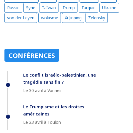
Russie
Syrie
Taïwan
Trump
Turquie
Ukraine
von der Leyen
wokisme
Xi Jinping
Zelensky
CONFÉRENCES
Le conflit israélo-palestinien, une
tragédie sans fin ?
Le 30 avril à Vannes
Le Trumpisme et les droites
américaines
Le 23 avril à Toulon