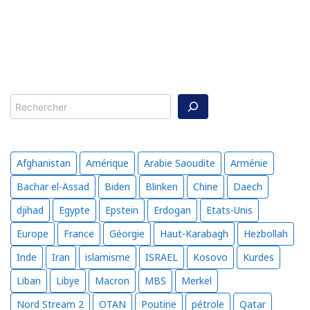
Rechercher
Afghanistan
Amérique
Arabie Saoudite
Arménie
Bachar el-Assad
Biden
Blinken
Chine
Daech
djihad
Egypte
Epstein
Erdogan
Etats-Unis
Europe
France
Géorgie
Haut-Karabagh
Hezbollah
Inde
Iran
islamisme
ISRAEL
Kosovo
Kurdes
Liban
Libye
Macron
MBS
Merkel
Nord Stream 2
OTAN
Poutine
pétrole
Qatar