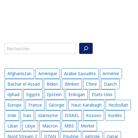
des
publications
Rechercher
Afghanistan
Amérique
Arabie Saoudite
Arménie
Bachar el-Assad
Biden
Blinken
Chine
Daech
djihad
Egypte
Epstein
Erdogan
Etats-Unis
Europe
France
Géorgie
Haut-Karabagh
Hezbollah
Inde
Iran
islamisme
ISRAEL
Kosovo
Kurdes
Liban
Libye
Macron
MBS
Merkel
Nord Stream 2
OTAN
Poutine
pétrole
Qatar