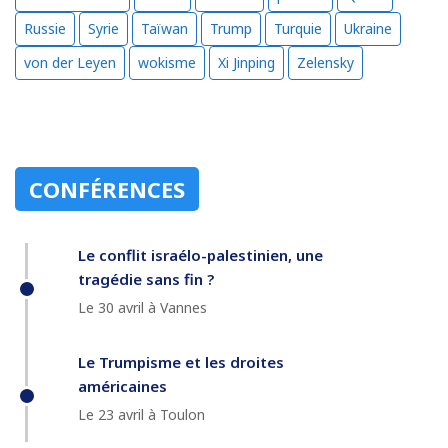
Russie
Syrie
Taïwan
Trump
Turquie
Ukraine
von der Leyen
wokisme
Xi Jinping
Zelensky
CONFÉRENCES
Le conflit israélo-palestinien, une
tragédie sans fin ?
Le 30 avril à Vannes
Le Trumpisme et les droites
américaines
Le 23 avril à Toulon