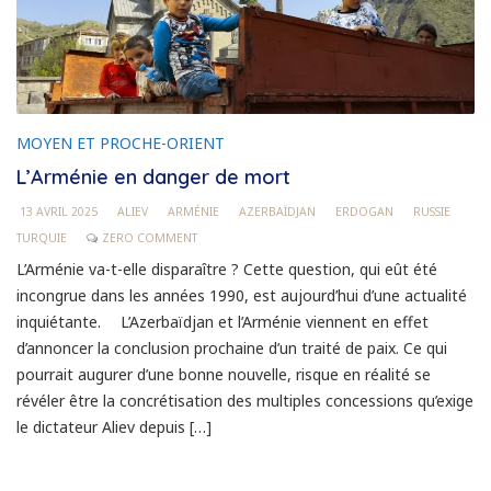
MOYEN ET PROCHE-ORIENT
L’Arménie en danger de mort
13 AVRIL 2025
ALIEV
ARMÉNIE
AZERBAÏDJAN
ERDOGAN
RUSSIE
TURQUIE
ZERO COMMENT
L’Arménie va-t-elle disparaître ? Cette question, qui eût été
incongrue dans les années 1990, est aujourd’hui d’une actualité
inquiétante. L’Azerbaïdjan et l’Arménie viennent en effet
d’annoncer la conclusion prochaine d’un traité de paix. Ce qui
pourrait augurer d’une bonne nouvelle, risque en réalité se
révéler être la concrétisation des multiples concessions qu’exige
le dictateur Aliev depuis […]