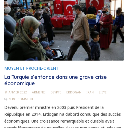
MOYEN ET PROCHE-ORIENT
La Turquie s’enfonce dans une grave crise
économique
8 JANVIER 2022
ARMÉNIE
EGYPTE
ERDOGAN
IRAN
LIBYE
ZERO COMMENT
Devenu premier ministre en 2003 puis Président de la
République en 2014, Erdogan n’a d’abord connu que des succès
économiques. Une croissance remarquable et durable avait
permis l’émergence de nouvelles classes moyennes et valu une