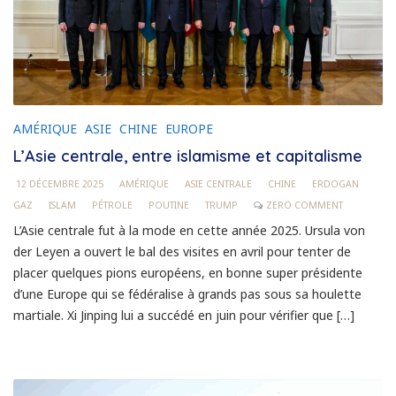
AMÉRIQUE
ASIE
CHINE
EUROPE
L’Asie centrale, entre islamisme et capitalisme
12 DÉCEMBRE 2025
AMÉRIQUE
ASIE CENTRALE
CHINE
ERDOGAN
GAZ
ISLAM
PÉTROLE
POUTINE
TRUMP
ZERO COMMENT
L’Asie centrale fut à la mode en cette année 2025. Ursula von
der Leyen a ouvert le bal des visites en avril pour tenter de
placer quelques pions européens, en bonne super présidente
d’une Europe qui se fédéralise à grands pas sous sa houlette
martiale. Xi Jinping lui a succédé en juin pour vérifier que […]