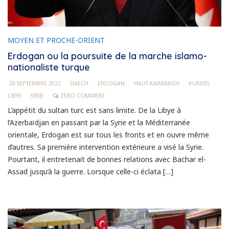
MOYEN ET PROCHE-ORIENT
Erdogan ou la poursuite de la marche islamo-
nationaliste turque
20 SEPTEMBRE 2022
DAECH
ERDOGAN
HAUT-KARABAGH
KURDES
LIBYE
SYRIE
ZERO COMMENT
L’appétit du sultan turc est sans limite. De la Libye à
l’Azerbaïdjan en passant par la Syrie et la Méditerranée
orientale, Erdogan est sur tous les fronts et en ouvre même
d’autres. Sa première intervention extérieure a visé la Syrie.
Pourtant, il entretenait de bonnes relations avec Bachar el-
Assad jusqu’à la guerre. Lorsque celle-ci éclata […]