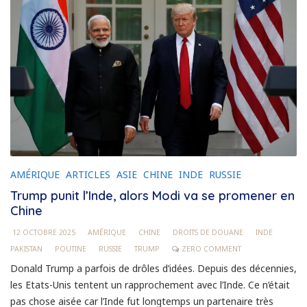
AMÉRIQUE
ARTICLES
ASIE
CHINE
INDE
RUSSIE
Trump punit l’Inde, alors Modi va se promener en
Chine
12 OCTOBRE 2025
AMÉRIQUE
CHINE
DROITS DE DOUANE
INDE
PAKISTAN
POUTINE
RUSSIE
TRUMP
ZERO COMMENT
Donald Trump a parfois de drôles d’idées. Depuis des décennies,
les Etats-Unis tentent un rapprochement avec l’Inde. Ce n’était
pas chose aisée car l’Inde fut longtemps un partenaire très