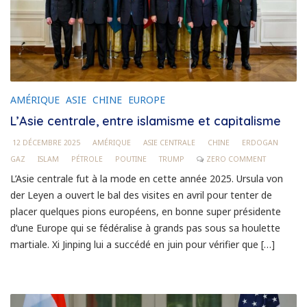
AMÉRIQUE
ASIE
CHINE
EUROPE
L’Asie centrale, entre islamisme et capitalisme
12 DÉCEMBRE 2025
AMÉRIQUE
ASIE CENTRALE
CHINE
ERDOGAN
GAZ
ISLAM
PÉTROLE
POUTINE
TRUMP
ZERO COMMENT
L’Asie centrale fut à la mode en cette année 2025. Ursula von
der Leyen a ouvert le bal des visites en avril pour tenter de
placer quelques pions européens, en bonne super présidente
d’une Europe qui se fédéralise à grands pas sous sa houlette
martiale. Xi Jinping lui a succédé en juin pour vérifier que […]