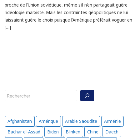
proche de l’Union soviétique, même s’il n’en partageait guère
l’idéologie marxiste. Mais les contraintes géopolitiques ne lui
laissaient guère le choix puisque l’Amérique préférait voguer en
[…]
Rechercher
Afghanistan
Amérique
Arabie Saoudite
Arménie
Bachar el-Assad
Biden
Blinken
Chine
Daech