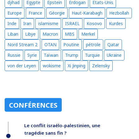
djihad
Egypte
Epstein
Erdogan
Etats-Unis
Europe
France
Géorgie
Haut-Karabagh
Hezbollah
Inde
Iran
islamisme
ISRAEL
Kosovo
Kurdes
Liban
Libye
Macron
MBS
Merkel
Nord Stream 2
OTAN
Poutine
pétrole
Qatar
Russie
Syrie
Taïwan
Trump
Turquie
Ukraine
von der Leyen
wokisme
Xi Jinping
Zelensky
CONFÉRENCES
Le conflit israélo-palestinien, une
tragédie sans fin ?