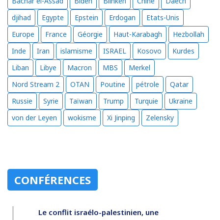
Bachar el-Assad
Biden
Blinken
Chine
Daech
djihad
Egypte
Epstein
Erdogan
Etats-Unis
Europe
France
Géorgie
Haut-Karabagh
Hezbollah
Inde
Iran
islamisme
ISRAEL
Kosovo
Kurdes
Liban
Libye
Macron
MBS
Merkel
Nord Stream 2
OTAN
Poutine
pétrole
Qatar
Russie
Syrie
Taïwan
Trump
Turquie
Ukraine
von der Leyen
wokisme
Xi Jinping
Zelensky
CONFÉRENCES
Le conflit israélo-palestinien, une