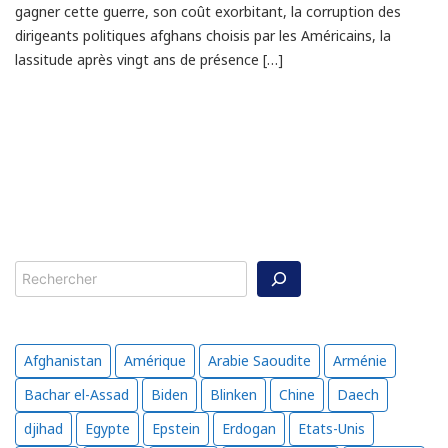
gagner cette guerre, son coût exorbitant, la corruption des
dirigeants politiques afghans choisis par les Américains, la
lassitude après vingt ans de présence […]
Rechercher
Afghanistan
Amérique
Arabie Saoudite
Arménie
Bachar el-Assad
Biden
Blinken
Chine
Daech
djihad
Egypte
Epstein
Erdogan
Etats-Unis