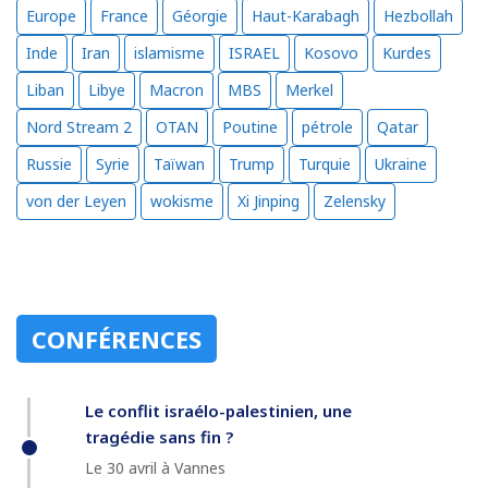
Europe
France
Géorgie
Haut-Karabagh
Hezbollah
Inde
Iran
islamisme
ISRAEL
Kosovo
Kurdes
Liban
Libye
Macron
MBS
Merkel
Nord Stream 2
OTAN
Poutine
pétrole
Qatar
Russie
Syrie
Taïwan
Trump
Turquie
Ukraine
von der Leyen
wokisme
Xi Jinping
Zelensky
CONFÉRENCES
Le conflit israélo-palestinien, une
tragédie sans fin ?
Le 30 avril à Vannes