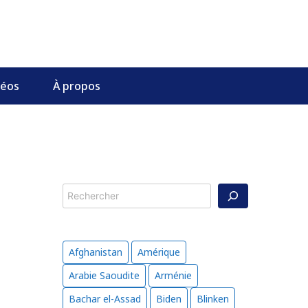
déos
À propos
Rechercher
Afghanistan
Amérique
Arabie Saoudite
Arménie
Bachar el-Assad
Biden
Blinken