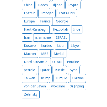
Chine
Daech
djihad
Egypte
Epstein
Erdogan
Etats-Unis
Europe
France
Géorgie
Haut-Karabagh
Hezbollah
Inde
Iran
islamisme
ISRAEL
Kosovo
Kurdes
Liban
Libye
Macron
MBS
Merkel
Nord Stream 2
OTAN
Poutine
pétrole
Qatar
Russie
Syrie
Taïwan
Trump
Turquie
Ukraine
von der Leyen
wokisme
Xi Jinping
Zelensky