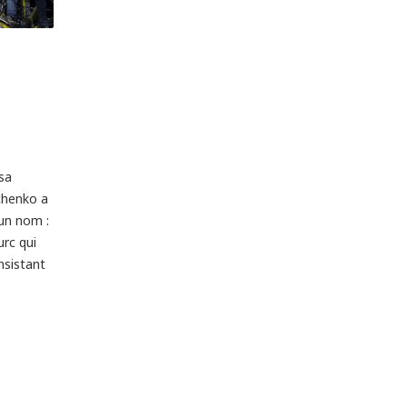
sa
chenko a
 un nom :
urc qui
nsistant