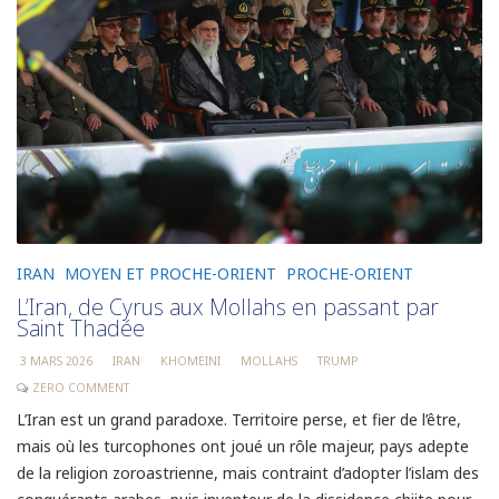
IRAN
MOYEN ET PROCHE-ORIENT
PROCHE-ORIENT
L’Iran, de Cyrus aux Mollahs en passant par
Saint Thadée
3 MARS 2026
IRAN
KHOMEINI
MOLLAHS
TRUMP
ZERO COMMENT
L’Iran est un grand paradoxe. Territoire perse, et fier de l’être,
mais où les turcophones ont joué un rôle majeur, pays adepte
de la religion zoroastrienne, mais contraint d’adopter l’islam des