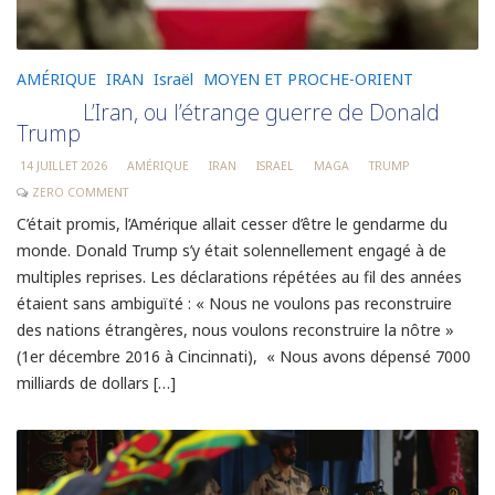
AMÉRIQUE
IRAN
Israël
MOYEN ET PROCHE-ORIENT
L’Iran, ou l’étrange guerre de Donald
Trump
14 JUILLET 2026
AMÉRIQUE
IRAN
ISRAEL
MAGA
TRUMP
ZERO COMMENT
C’était promis, l’Amérique allait cesser d’être le gendarme du
monde. Donald Trump s’y était solennellement engagé à de
multiples reprises. Les déclarations répétées au fil des années
étaient sans ambiguïté : « Nous ne voulons pas reconstruire
des nations étrangères, nous voulons reconstruire la nôtre »
(1er décembre 2016 à Cincinnati), « Nous avons dépensé 7000
milliards de dollars […]