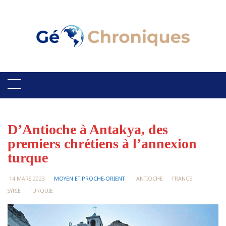
Skip
to
content
D’Antioche à Antakya, des
premiers chrétiens à l’annexion
turque
14 MARS 2023
MOYEN ET PROCHE-ORIENT
ANTIOCHE
FRANCE
SYRIE
TURQUIE