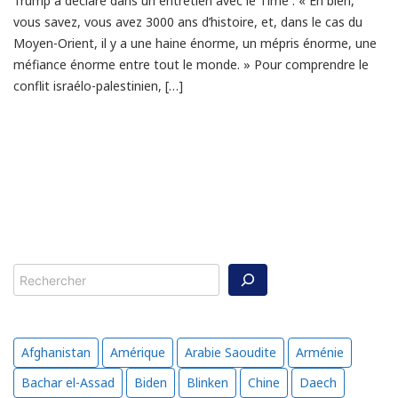
Trump a déclaré dans un entretien avec le Time : « Eh bien,
vous savez, vous avez 3000 ans d’histoire, et, dans le cas du
Moyen-Orient, il y a une haine énorme, un mépris énorme, une
méfiance énorme entre tout le monde. » Pour comprendre le
conflit israélo-palestinien, […]
Rechercher
Afghanistan
Amérique
Arabie Saoudite
Arménie
Bachar el-Assad
Biden
Blinken
Chine
Daech