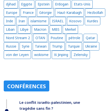
djihad
Egypte
Epstein
Erdogan
Etats-Unis
Europe
France
Géorgie
Haut-Karabagh
Hezbollah
Inde
Iran
islamisme
ISRAEL
Kosovo
Kurdes
Liban
Libye
Macron
MBS
Merkel
Nord Stream 2
OTAN
Poutine
pétrole
Qatar
Russie
Syrie
Taïwan
Trump
Turquie
Ukraine
von der Leyen
wokisme
Xi Jinping
Zelensky
CONFÉRENCES
Le conflit israélo-palestinien, une
tragédie sans fin ?