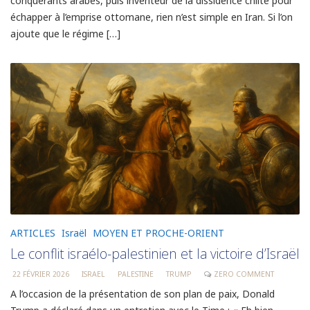
conquérants arabes, puis inventeur de la dissidence chiite pour
échapper à l’emprise ottomane, rien n’est simple en Iran. Si l’on
ajoute que le régime […]
ARTICLES
Israël
MOYEN ET PROCHE-ORIENT
Le conflit israélo-palestinien et la victoire d’Israël
22 FÉVRIER 2026
ISRAEL
PALESTINE
TRUMP
ZERO COMMENT
A l’occasion de la présentation de son plan de paix, Donald