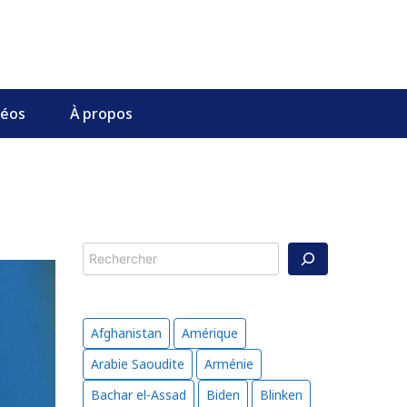
déos
À propos
Rechercher
Afghanistan
Amérique
Arabie Saoudite
Arménie
Bachar el-Assad
Biden
Blinken