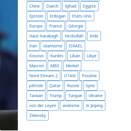
Chine
Daech
djihad
Egypte
Epstein
Erdogan
Etats-Unis
Europe
France
Géorgie
Haut-Karabagh
Hezbollah
Inde
Iran
islamisme
ISRAEL
Kosovo
Kurdes
Liban
Libye
Macron
MBS
Merkel
Nord Stream 2
OTAN
Poutine
pétrole
Qatar
Russie
Syrie
Taïwan
Trump
Turquie
Ukraine
von der Leyen
wokisme
Xi Jinping
Zelensky