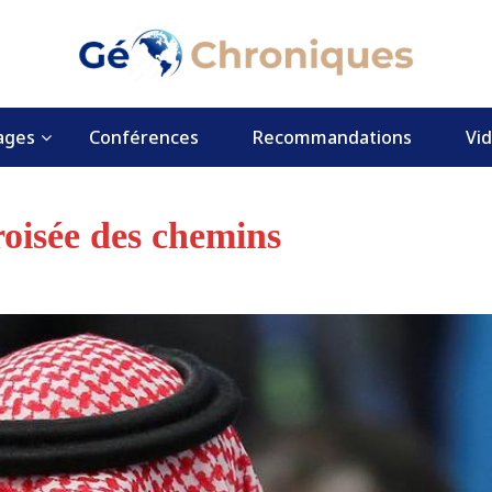
ages
Conférences
Recommandations
Vi
roisée des chemins