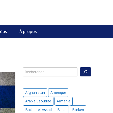
déos
À propos
Rechercher
Afghanistan
Amérique
Arabie Saoudite
Arménie
Bachar el-Assad
Biden
Blinken