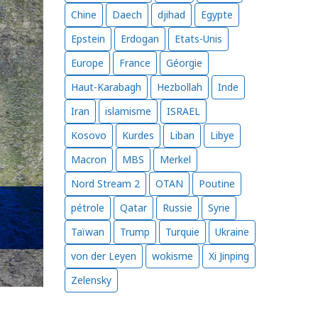
Chine
Daech
djihad
Egypte
Epstein
Erdogan
Etats-Unis
Europe
France
Géorgie
Haut-Karabagh
Hezbollah
Inde
Iran
islamisme
ISRAEL
Kosovo
Kurdes
Liban
Libye
Macron
MBS
Merkel
Nord Stream 2
OTAN
Poutine
pétrole
Qatar
Russie
Syrie
Taïwan
Trump
Turquie
Ukraine
von der Leyen
wokisme
Xi Jinping
Zelensky