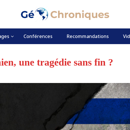
ages
Conférences
Recommandations
Vi
nien, une tragédie sans fin ?