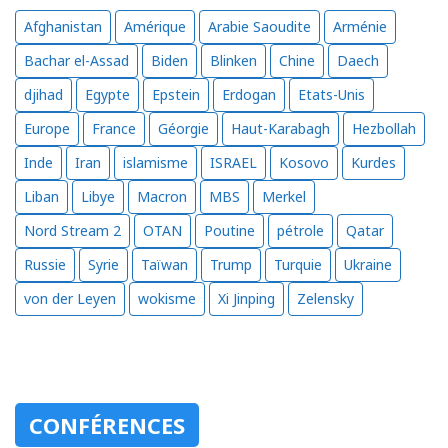
Afghanistan
Amérique
Arabie Saoudite
Arménie
Bachar el-Assad
Biden
Blinken
Chine
Daech
djihad
Egypte
Epstein
Erdogan
Etats-Unis
Europe
France
Géorgie
Haut-Karabagh
Hezbollah
Inde
Iran
islamisme
ISRAEL
Kosovo
Kurdes
Liban
Libye
Macron
MBS
Merkel
Nord Stream 2
OTAN
Poutine
pétrole
Qatar
Russie
Syrie
Taïwan
Trump
Turquie
Ukraine
von der Leyen
wokisme
Xi Jinping
Zelensky
CONFÉRENCES