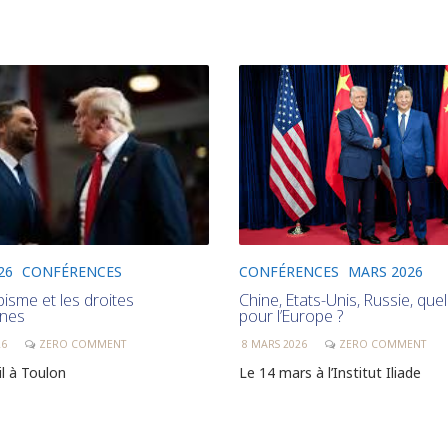
CONFÉRENCES
MARS 2026
26
CONFÉRENCES
Chine, Etats-Unis, Russie, quel
isme et les droites
pour l’Europe ?
ines
8 MARS 2026
ZERO COMMENT
26
ZERO COMMENT
Le 14 mars à l’Institut Iliade
il à Toulon