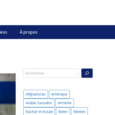
déos
À propos
Rechercher
Afghanistan
Amérique
Arabie Saoudite
Arménie
Bachar el-Assad
Biden
Blinken