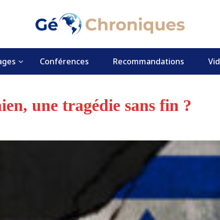
ages
Conférences
Recommandations
Vi
nien, une tragédie sans fin ?