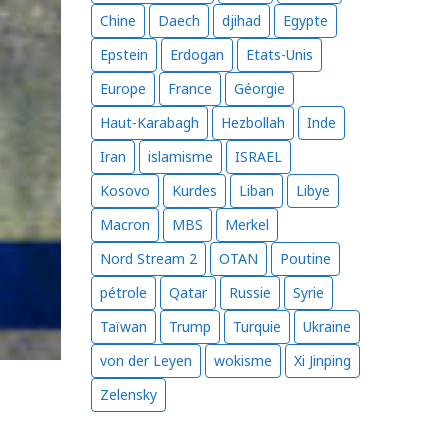
Chine
Daech
djihad
Egypte
Epstein
Erdogan
Etats-Unis
Europe
France
Géorgie
Haut-Karabagh
Hezbollah
Inde
Iran
islamisme
ISRAEL
Kosovo
Kurdes
Liban
Libye
Macron
MBS
Merkel
Nord Stream 2
OTAN
Poutine
pétrole
Qatar
Russie
Syrie
Taïwan
Trump
Turquie
Ukraine
von der Leyen
wokisme
Xi Jinping
Zelensky