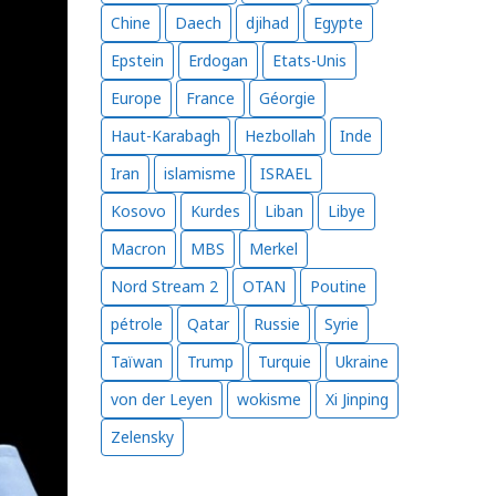
Chine
Daech
djihad
Egypte
Epstein
Erdogan
Etats-Unis
Europe
France
Géorgie
Haut-Karabagh
Hezbollah
Inde
Iran
islamisme
ISRAEL
Kosovo
Kurdes
Liban
Libye
Macron
MBS
Merkel
Nord Stream 2
OTAN
Poutine
pétrole
Qatar
Russie
Syrie
Taïwan
Trump
Turquie
Ukraine
von der Leyen
wokisme
Xi Jinping
Zelensky