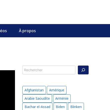
déos
À propos
Rechercher
Afghanistan
Amérique
Arabie Saoudite
Arménie
Bachar el-Assad
Biden
Blinken