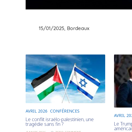
15/01/2025, Bordeaux
AVRIL 2026
CONFÉRENCES
AVRIL 20
Le conflit israélo-palestinien, une
Le Trump
tragédie sans fin ?
américa