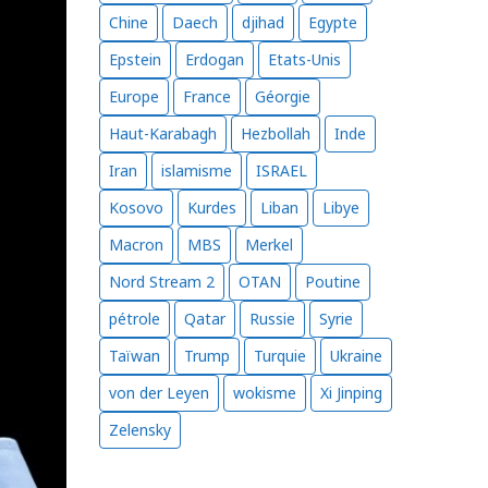
Chine
Daech
djihad
Egypte
Epstein
Erdogan
Etats-Unis
Europe
France
Géorgie
Haut-Karabagh
Hezbollah
Inde
Iran
islamisme
ISRAEL
Kosovo
Kurdes
Liban
Libye
Macron
MBS
Merkel
Nord Stream 2
OTAN
Poutine
pétrole
Qatar
Russie
Syrie
Taïwan
Trump
Turquie
Ukraine
von der Leyen
wokisme
Xi Jinping
Zelensky