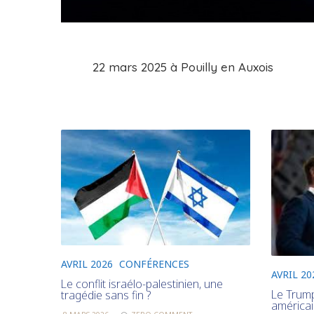
22 mars 2025 à Pouilly en Auxois
AVRIL 2026
CONFÉRENCES
AVRIL 20
Le conflit israélo-palestinien, une
Le Trump
tragédie sans fin ?
américa