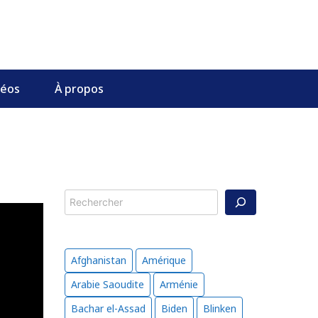
déos
À propos
Rechercher
Afghanistan
Amérique
Arabie Saoudite
Arménie
Bachar el-Assad
Biden
Blinken