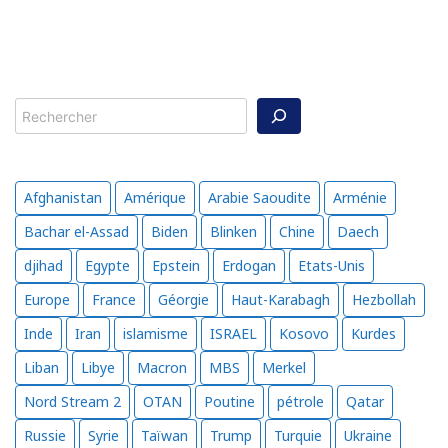
Rechercher
Afghanistan
Amérique
Arabie Saoudite
Arménie
Bachar el-Assad
Biden
Blinken
Chine
Daech
djihad
Egypte
Epstein
Erdogan
Etats-Unis
Europe
France
Géorgie
Haut-Karabagh
Hezbollah
Inde
Iran
islamisme
ISRAEL
Kosovo
Kurdes
Liban
Libye
Macron
MBS
Merkel
Nord Stream 2
OTAN
Poutine
pétrole
Qatar
Russie
Syrie
Taïwan
Trump
Turquie
Ukraine