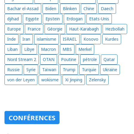
Bachar el-Assad
Biden
Blinken
Chine
Daech
djihad
Egypte
Epstein
Erdogan
Etats-Unis
Europe
France
Géorgie
Haut-Karabagh
Hezbollah
Inde
Iran
islamisme
ISRAEL
Kosovo
Kurdes
Liban
Libye
Macron
MBS
Merkel
Nord Stream 2
OTAN
Poutine
pétrole
Qatar
Russie
Syrie
Taïwan
Trump
Turquie
Ukraine
von der Leyen
wokisme
Xi Jinping
Zelensky
CONFÉRENCES