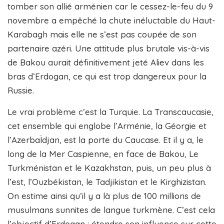
tomber son allié arménien car le cessez-le-feu du 9
novembre a empêché la chute inéluctable du Haut-
Karabagh mais elle ne s’est pas coupée de son
partenaire azéri. Une attitude plus brutale vis-à-vis
de Bakou aurait définitivement jeté Aliev dans les
bras d’Erdogan, ce qui est trop dangereux pour la
Russie.
Le vrai problème c’est la Turquie. La Transcaucasie,
cet ensemble qui englobe l’Arménie, la Géorgie et
l’AzerbaÏdjan, est la porte du Caucase. Et il y a, le
long de la Mer Caspienne, en face de Bakou, Le
Turkménistan et le Kazakhstan, puis, un peu plus à
l’est, l’Ouzbékistan, le Tadjikistan et le Kirghizistan.
On estime ainsi qu’il y a là plus de 100 millions de
musulmans sunnites de langue turkmène. C’est cela
l’objectif d’Erdogan : étendre son influence sur cette