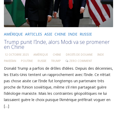
AMÉRIQUE
ARTICLES
ASIE
CHINE
INDE
RUSSIE
Trump punit l’Inde, alors Modi va se promener
en Chine
12 OCTOBRE 2025
AMÉRIQUE
CHINE
DROITS DE DOUANE
INDE
PAKISTAN
POUTINE
RUSSIE
TRUMP
ZERO COMMENT
Donald Trump a parfois de drôles d’idées. Depuis des décennies,
les Etats-Unis tentent un rapprochement avec l’Inde. Ce n’était
pas chose aisée car l’Inde fut longtemps un partenaire très
proche de l’Union soviétique, même s’il n’en partageait guère
l’idéologie marxiste. Mais les contraintes géopolitiques ne lui
laissaient guère le choix puisque l’Amérique préférait voguer en
[…]