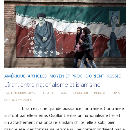
AMÉRIQUE
ARTICLES
MOYEN ET PROCHE-ORIENT
RUSSIE
L’Iran, entre nationalisme et islamisme
14 SEPTEMBRE 2025
ETATS-UNIS
IRAN
ISLAMISME
PÉTROLE
URSS
ZERO COMMENT
L’Iran est une grande puissance contrariée. Contrariée
surtout par elle-même. Oscillant entre un nationalisme fier et
un attachement majoritaire à l’islam chiite, elle a subi, bien
malgré elle, des formes de régime qui ne correspondaient pas à