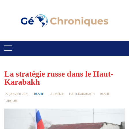
Skip
to
content
La stratégie russe dans le Haut-
Karabakh
27 JANVIER 2021
RUSSIE
ARMÉNIE
HAUT-KARABAGH
RUSSIE
TURQUIE