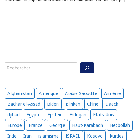
Rechercher
Afghanistan
Amérique
Arabie Saoudite
Arménie
Bachar el-Assad
Biden
Blinken
Chine
Daech
djihad
Egypte
Epstein
Erdogan
Etats-Unis
Europe
France
Géorgie
Haut-Karabagh
Hezbollah
Inde
Iran
islamisme
ISRAEL
Kosovo
Kurdes