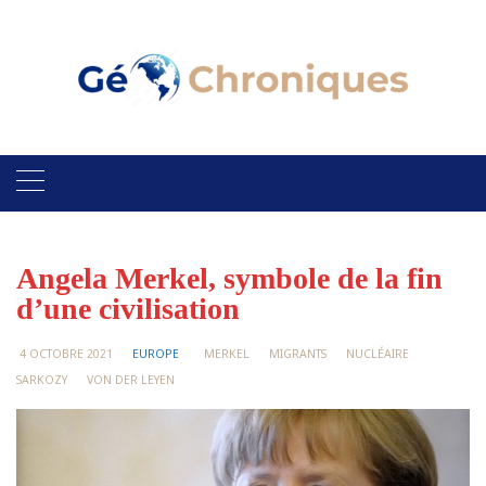
Skip
to
content
Angela Merkel, symbole de la fin
d’une civilisation
4 OCTOBRE 2021
EUROPE
MERKEL
MIGRANTS
NUCLÉAIRE
SARKOZY
VON DER LEYEN