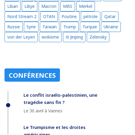
Liban
Libye
Macron
MBS
Merkel
Nord Stream 2
OTAN
Poutine
pétrole
Qatar
Russie
Syrie
Taïwan
Trump
Turquie
Ukraine
von der Leyen
wokisme
Xi Jinping
Zelensky
CONFÉRENCES
Le conflit israélo-palestinien, une
tragédie sans fin ?
Le 30 avril à Vannes
Le Trumpisme et les droites
américaines