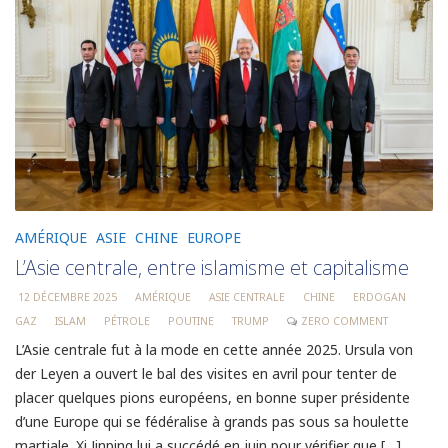
AMÉRIQUE
ASIE
CHINE
EUROPE
L’Asie centrale, entre islamisme et capitalisme
12 DÉCEMBRE 2025
AMÉRIQUE
ASIE CENTRALE
CHINE
ERDOGAN
GAZ
ISLAM
PÉTROLE
POUTINE
TRUMP
ZERO COMMENT
L’Asie centrale fut à la mode en cette année 2025. Ursula von
der Leyen a ouvert le bal des visites en avril pour tenter de
placer quelques pions européens, en bonne super présidente
d’une Europe qui se fédéralise à grands pas sous sa houlette
martiale. Xi Jinping lui a succédé en juin pour vérifier que […]