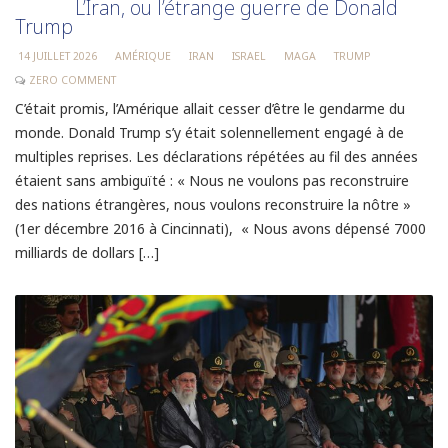
L’Iran, ou l’étrange guerre de Donald
Trump
14 JUILLET 2026
AMÉRIQUE
IRAN
ISRAEL
MAGA
TRUMP
ZERO COMMENT
C’était promis, l’Amérique allait cesser d’être le gendarme du
monde. Donald Trump s’y était solennellement engagé à de
multiples reprises. Les déclarations répétées au fil des années
étaient sans ambiguïté : « Nous ne voulons pas reconstruire
des nations étrangères, nous voulons reconstruire la nôtre »
(1er décembre 2016 à Cincinnati), « Nous avons dépensé 7000
milliards de dollars […]