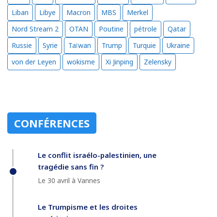
Liban
Libye
Macron
MBS
Merkel
Nord Stream 2
OTAN
Poutine
pétrole
Qatar
Russie
Syrie
Taïwan
Trump
Turquie
Ukraine
von der Leyen
wokisme
Xi Jinping
Zelensky
CONFÉRENCES
Le conflit israélo-palestinien, une
tragédie sans fin ?
Le 30 avril à Vannes
Le Trumpisme et les droites