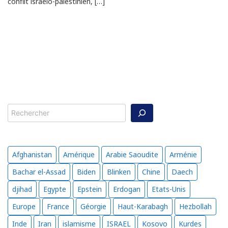
conflit israélo-palestinien, […]
Rechercher
Afghanistan
Amérique
Arabie Saoudite
Arménie
Bachar el-Assad
Biden
Blinken
Chine
Daech
djihad
Egypte
Epstein
Erdogan
Etats-Unis
Europe
France
Géorgie
Haut-Karabagh
Hezbollah
Inde
Iran
islamisme
ISRAEL
Kosovo
Kurdes