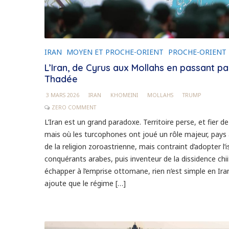
IRAN
MOYEN ET PROCHE-ORIENT
PROCHE-ORIENT
L’Iran, de Cyrus aux Mollahs en passant pa
Thadée
3 MARS 2026
IRAN
KHOMEINI
MOLLAHS
TRUMP
ZERO COMMENT
L’Iran est un grand paradoxe. Territoire perse, et fier de 
mais où les turcophones ont joué un rôle majeur, pays
de la religion zoroastrienne, mais contraint d’adopter l’
conquérants arabes, puis inventeur de la dissidence chi
échapper à l’emprise ottomane, rien n’est simple en Iran.
ajoute que le régime […]