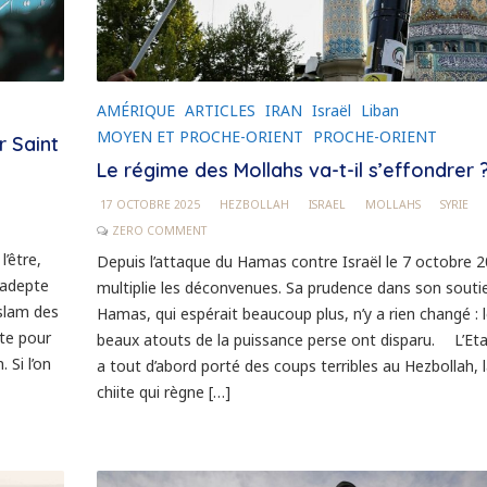
AMÉRIQUE
ARTICLES
IRAN
Israël
Liban
MOYEN ET PROCHE-ORIENT
PROCHE-ORIENT
r Saint
Le régime des Mollahs va-t-il s’effondrer 
17 OCTOBRE 2025
HEZBOLLAH
ISRAEL
MOLLAHS
SYRIE
ZERO COMMENT
l’être,
Depuis l’attaque du Hamas contre Israël le 7 octobre 20
 adepte
multiplie les déconvenues. Sa prudence dans son souti
islam des
Hamas, qui espérait beaucoup plus, n’y a rien changé : l
ite pour
beaux atouts de la puissance perse ont disparu. L’Et
 Si l’on
a tout d’abord porté des coups terribles au Hezbollah, l
chiite qui règne […]