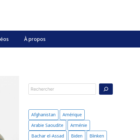
déos
À propos
Rechercher
Afghanistan
Amérique
Arabie Saoudite
Arménie
Bachar el-Assad
Biden
Blinken