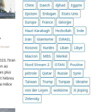
Chine
Daech
djihad
Egypte
Epstein
Erdogan
Etats-Unis
Europe
France
Géorgie
Haut-Karabagh
Hezbollah
Inde
?
Iran
islamisme
ISRAEL
Kosovo
Kurdes
Liban
Libye
TRUMP
Macron
MBS
Merkel
23, l’Iran
Nord Stream 2
OTAN
Poutine
en au
es plus
pétrole
Qatar
Russie
Syrie
at hébreu
Taïwan
Trump
Turquie
Ukraine
a milice
von der Leyen
wokisme
Xi Jinping
Zelensky