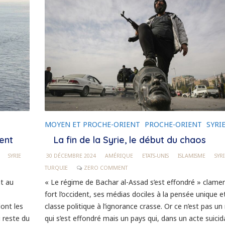
MOYEN ET PROCHE-ORIENT
PROCHE-ORIENT
SYRI
ent
La fin de la Syrie, le début du chaos
SYRIE
30 DÉCEMBRE 2024
AMÉRIQUE
ETATS-UNIS
ISLAMISME
SYRI
TURQUIE
ZERO COMMENT
nt au
« Le régime de Bachar al-Assad s’est effondré » clame
fort l’occident, ses médias dociles à la pensée unique e
dont les
classe politique à l’ignorance crasse. Or ce n’est pas un
i reste du
qui s’est effondré mais un pays qui, dans un acte suicid