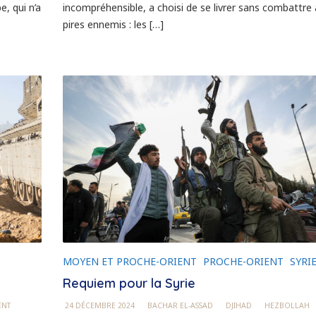
, qui n’a
incompréhensible, a choisi de se livrer sans combattre 
pires ennemis : les […]
MOYEN ET PROCHE-ORIENT
PROCHE-ORIENT
SYRI
Requiem pour la Syrie
ENT
24 DÉCEMBRE 2024
BACHAR EL-ASSAD
DJIHAD
HEZBOLLAH