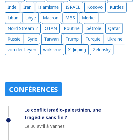
Inde
Iran
islamisme
ISRAEL
Kosovo
Kurdes
Liban
Libye
Macron
MBS
Merkel
Nord Stream 2
OTAN
Poutine
pétrole
Qatar
Russie
Syrie
Taïwan
Trump
Turquie
Ukraine
von der Leyen
wokisme
Xi Jinping
Zelensky
CONFÉRENCES
Le conflit israélo-palestinien, une
tragédie sans fin ?
Le 30 avril à Vannes