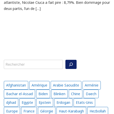
atlantiste, Nicolae Ciuca a fait pire : 8,79%. Bien dommage pour
deux partis, l’un de […]
Rechercher
Afghanistan
Amérique
Arabie Saoudite
Arménie
Bachar el-Assad
Biden
Blinken
Chine
Daech
djihad
Egypte
Epstein
Erdogan
Etats-Unis
Europe
France
Géorgie
Haut-Karabagh
Hezbollah