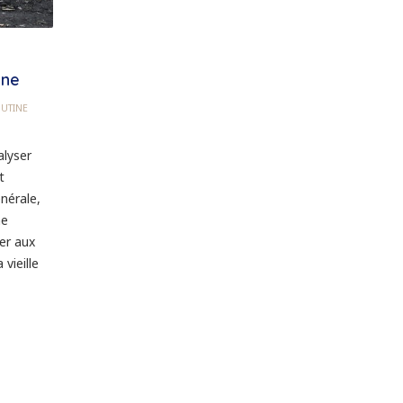
ine
UTINE
alyser
t
nérale,
ne
ter aux
vieille