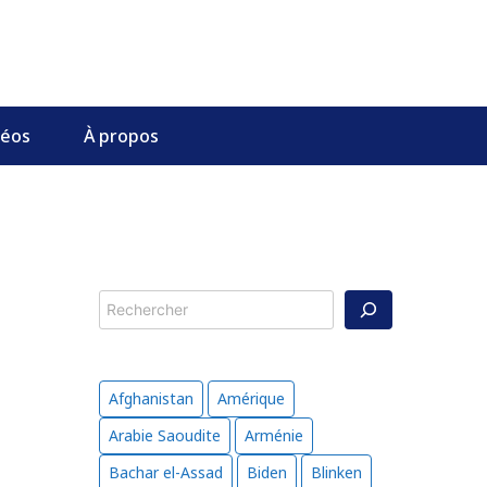
déos
À propos
Rechercher
Afghanistan
Amérique
Arabie Saoudite
Arménie
Bachar el-Assad
Biden
Blinken