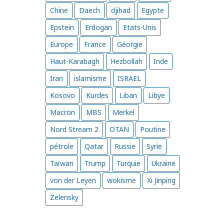
Chine
Daech
djihad
Egypte
Epstein
Erdogan
Etats-Unis
Europe
France
Géorgie
Haut-Karabagh
Hezbollah
Inde
Iran
islamisme
ISRAEL
Kosovo
Kurdes
Liban
Libye
Macron
MBS
Merkel
Nord Stream 2
OTAN
Poutine
pétrole
Qatar
Russie
Syrie
Taïwan
Trump
Turquie
Ukraine
von der Leyen
wokisme
Xi Jinping
Zelensky