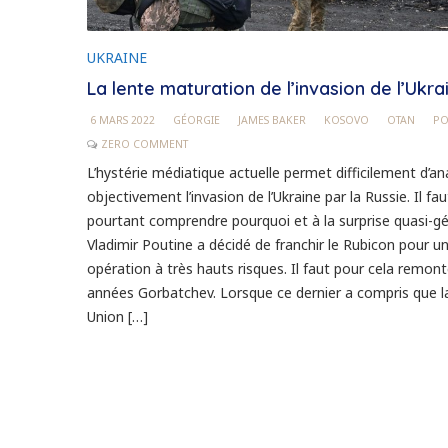
UKRAINE
La lente maturation de l’invasion de l’Ukra
6 MARS 2022
GÉORGIE
JAMES BAKER
KOSOVO
OTAN
PO
ZERO COMMENT
L’hystérie médiatique actuelle permet difficilement d’an
objectivement l’invasion de l’Ukraine par la Russie. Il fau
pourtant comprendre pourquoi et à la surprise quasi-gé
Vladimir Poutine a décidé de franchir le Rubicon pour u
opération à très hauts risques. Il faut pour cela remon
années Gorbatchev. Lorsque ce dernier a compris que la 
Union […]