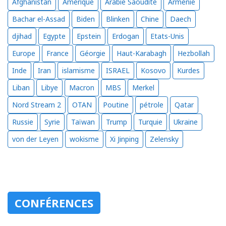
Afghanistan
Amérique
Arabie Saoudite
Arménie
Bachar el-Assad
Biden
Blinken
Chine
Daech
djihad
Egypte
Epstein
Erdogan
Etats-Unis
Europe
France
Géorgie
Haut-Karabagh
Hezbollah
Inde
Iran
islamisme
ISRAEL
Kosovo
Kurdes
Liban
Libye
Macron
MBS
Merkel
Nord Stream 2
OTAN
Poutine
pétrole
Qatar
Russie
Syrie
Taïwan
Trump
Turquie
Ukraine
von der Leyen
wokisme
Xi Jinping
Zelensky
CONFÉRENCES