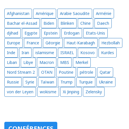
Afghanistan
Amérique
Arabie Saoudite
Arménie
Bachar el-Assad
Biden
Blinken
Chine
Daech
djihad
Egypte
Epstein
Erdogan
Etats-Unis
Europe
France
Géorgie
Haut-Karabagh
Hezbollah
Inde
Iran
islamisme
ISRAEL
Kosovo
Kurdes
Liban
Libye
Macron
MBS
Merkel
Nord Stream 2
OTAN
Poutine
pétrole
Qatar
Russie
Syrie
Taïwan
Trump
Turquie
Ukraine
von der Leyen
wokisme
Xi Jinping
Zelensky
CONFÉRENCES