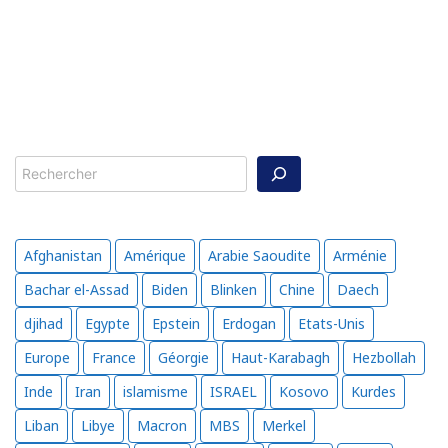
Rechercher
Afghanistan
Amérique
Arabie Saoudite
Arménie
Bachar el-Assad
Biden
Blinken
Chine
Daech
djihad
Egypte
Epstein
Erdogan
Etats-Unis
Europe
France
Géorgie
Haut-Karabagh
Hezbollah
Inde
Iran
islamisme
ISRAEL
Kosovo
Kurdes
Liban
Libye
Macron
MBS
Merkel