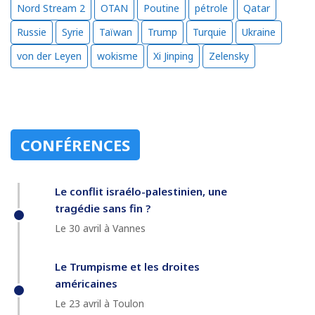
Nord Stream 2
OTAN
Poutine
pétrole
Qatar
Russie
Syrie
Taïwan
Trump
Turquie
Ukraine
von der Leyen
wokisme
Xi Jinping
Zelensky
CONFÉRENCES
Le conflit israélo-palestinien, une
tragédie sans fin ?
Le 30 avril à Vannes
Le Trumpisme et les droites
américaines
Le 23 avril à Toulon