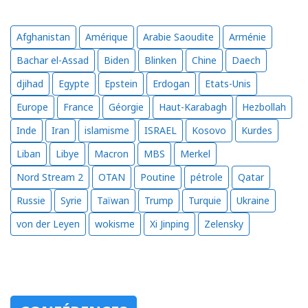
Afghanistan
Amérique
Arabie Saoudite
Arménie
Bachar el-Assad
Biden
Blinken
Chine
Daech
djihad
Egypte
Epstein
Erdogan
Etats-Unis
Europe
France
Géorgie
Haut-Karabagh
Hezbollah
Inde
Iran
islamisme
ISRAEL
Kosovo
Kurdes
Liban
Libye
Macron
MBS
Merkel
Nord Stream 2
OTAN
Poutine
pétrole
Qatar
Russie
Syrie
Taïwan
Trump
Turquie
Ukraine
von der Leyen
wokisme
Xi Jinping
Zelensky