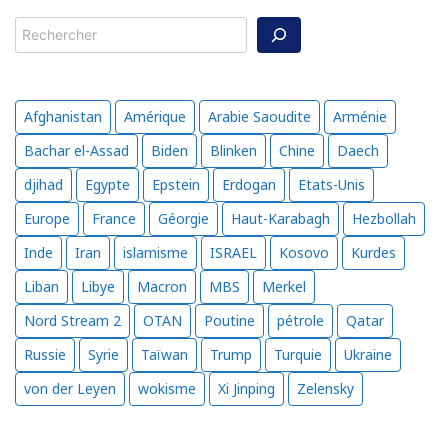
Rechercher
Afghanistan
Amérique
Arabie Saoudite
Arménie
Bachar el-Assad
Biden
Blinken
Chine
Daech
djihad
Egypte
Epstein
Erdogan
Etats-Unis
Europe
France
Géorgie
Haut-Karabagh
Hezbollah
Inde
Iran
islamisme
ISRAEL
Kosovo
Kurdes
Liban
Libye
Macron
MBS
Merkel
Nord Stream 2
OTAN
Poutine
pétrole
Qatar
Russie
Syrie
Taïwan
Trump
Turquie
Ukraine
von der Leyen
wokisme
Xi Jinping
Zelensky