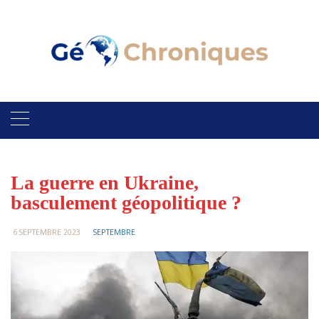
Skip
to
content
La guerre en Ukraine,
basculement géopolitique ?
6 SEPTEMBRE 2023
SEPTEMBRE