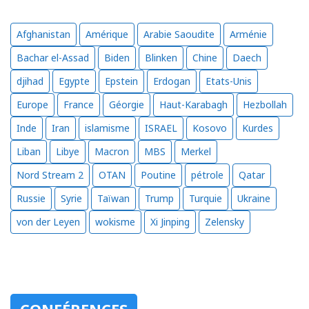
Afghanistan
Amérique
Arabie Saoudite
Arménie
Bachar el-Assad
Biden
Blinken
Chine
Daech
djihad
Egypte
Epstein
Erdogan
Etats-Unis
Europe
France
Géorgie
Haut-Karabagh
Hezbollah
Inde
Iran
islamisme
ISRAEL
Kosovo
Kurdes
Liban
Libye
Macron
MBS
Merkel
Nord Stream 2
OTAN
Poutine
pétrole
Qatar
Russie
Syrie
Taïwan
Trump
Turquie
Ukraine
von der Leyen
wokisme
Xi Jinping
Zelensky
CONFÉRENCES