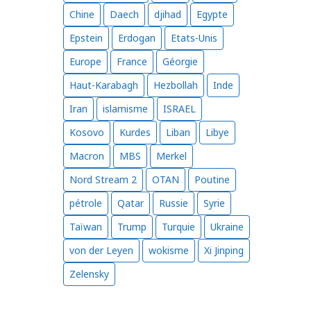
Chine
Daech
djihad
Egypte
Epstein
Erdogan
Etats-Unis
Europe
France
Géorgie
Haut-Karabagh
Hezbollah
Inde
Iran
islamisme
ISRAEL
Kosovo
Kurdes
Liban
Libye
Macron
MBS
Merkel
Nord Stream 2
OTAN
Poutine
pétrole
Qatar
Russie
Syrie
Taïwan
Trump
Turquie
Ukraine
von der Leyen
wokisme
Xi Jinping
Zelensky