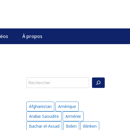
déos
À propos
Rechercher
Afghanistan
Amérique
Arabie Saoudite
Arménie
Bachar el-Assad
Biden
Blinken