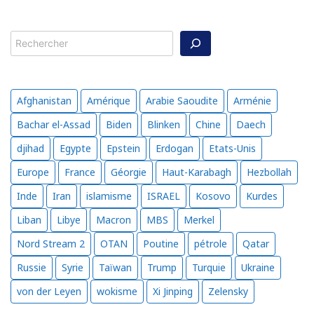
Rechercher
Afghanistan
Amérique
Arabie Saoudite
Arménie
Bachar el-Assad
Biden
Blinken
Chine
Daech
djihad
Egypte
Epstein
Erdogan
Etats-Unis
Europe
France
Géorgie
Haut-Karabagh
Hezbollah
Inde
Iran
islamisme
ISRAEL
Kosovo
Kurdes
Liban
Libye
Macron
MBS
Merkel
Nord Stream 2
OTAN
Poutine
pétrole
Qatar
Russie
Syrie
Taïwan
Trump
Turquie
Ukraine
von der Leyen
wokisme
Xi Jinping
Zelensky