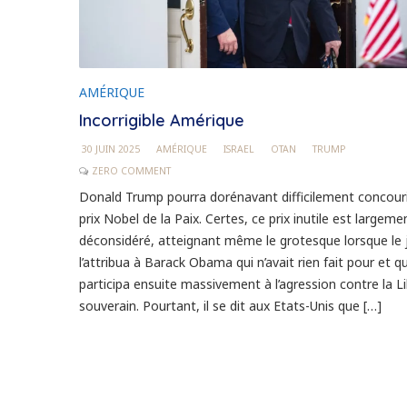
AMÉRIQUE
Incorrigible Amérique
30 JUIN 2025
AMÉRIQUE
ISRAEL
OTAN
TRUMP
ZERO COMMENT
Donald Trump pourra dorénavant difficilement concouri
prix Nobel de la Paix. Certes, ce prix inutile est largeme
déconsidéré, atteignant même le grotesque lorsque le 
l’attribua à Barack Obama qui n’avait rien fait pour et qu
participa ensuite massivement à l’agression contre la Li
souverain. Pourtant, il se dit aux Etats-Unis que […]