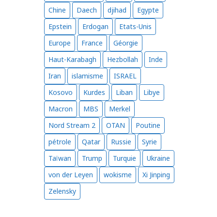
Chine
Daech
djihad
Egypte
Epstein
Erdogan
Etats-Unis
Europe
France
Géorgie
Haut-Karabagh
Hezbollah
Inde
Iran
islamisme
ISRAEL
Kosovo
Kurdes
Liban
Libye
Macron
MBS
Merkel
Nord Stream 2
OTAN
Poutine
pétrole
Qatar
Russie
Syrie
Taïwan
Trump
Turquie
Ukraine
von der Leyen
wokisme
Xi Jinping
Zelensky