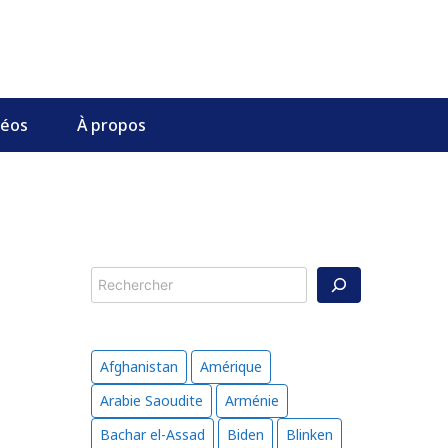
déos
À propos
Rechercher
Afghanistan
Amérique
Arabie Saoudite
Arménie
Bachar el-Assad
Biden
Blinken