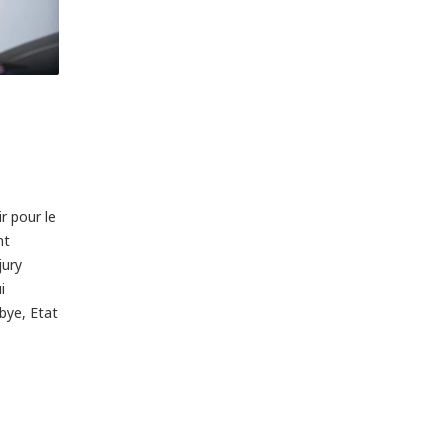
r pour le
nt
jury
i
bye, Etat