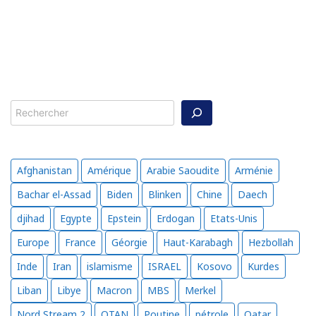
Rechercher
Afghanistan
Amérique
Arabie Saoudite
Arménie
Bachar el-Assad
Biden
Blinken
Chine
Daech
djihad
Egypte
Epstein
Erdogan
Etats-Unis
Europe
France
Géorgie
Haut-Karabagh
Hezbollah
Inde
Iran
islamisme
ISRAEL
Kosovo
Kurdes
Liban
Libye
Macron
MBS
Merkel
Nord Stream 2
OTAN
Poutine
pétrole
Qatar