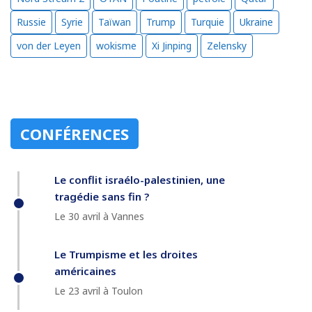
Russie
Syrie
Taïwan
Trump
Turquie
Ukraine
von der Leyen
wokisme
Xi Jinping
Zelensky
CONFÉRENCES
Le conflit israélo-palestinien, une
tragédie sans fin ?
Le 30 avril à Vannes
Le Trumpisme et les droites
américaines
Le 23 avril à Toulon