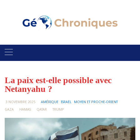
Skip
to
content
La paix est-elle possible avec
Netanyahu ?
3 NOVEMBRE 2025
AMÉRIQUE
ISRAËL
MOYEN ET PROCHE-ORIENT
GAZA
HAMAS
QATAR
TRUMP