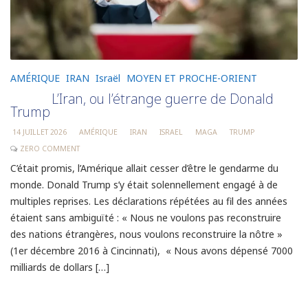
AMÉRIQUE
IRAN
Israël
MOYEN ET PROCHE-ORIENT
L’Iran, ou l’étrange guerre de Donald
Trump
14 JUILLET 2026
AMÉRIQUE
IRAN
ISRAEL
MAGA
TRUMP
ZERO COMMENT
C’était promis, l’Amérique allait cesser d’être le gendarme du
monde. Donald Trump s’y était solennellement engagé à de
multiples reprises. Les déclarations répétées au fil des années
étaient sans ambiguïté : « Nous ne voulons pas reconstruire
des nations étrangères, nous voulons reconstruire la nôtre »
(1er décembre 2016 à Cincinnati), « Nous avons dépensé 7000
milliards de dollars […]