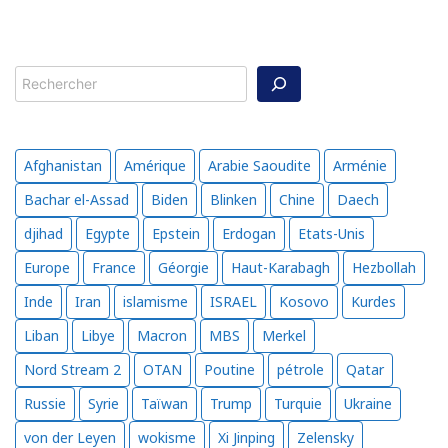
Rechercher
Afghanistan
Amérique
Arabie Saoudite
Arménie
Bachar el-Assad
Biden
Blinken
Chine
Daech
djihad
Egypte
Epstein
Erdogan
Etats-Unis
Europe
France
Géorgie
Haut-Karabagh
Hezbollah
Inde
Iran
islamisme
ISRAEL
Kosovo
Kurdes
Liban
Libye
Macron
MBS
Merkel
Nord Stream 2
OTAN
Poutine
pétrole
Qatar
Russie
Syrie
Taïwan
Trump
Turquie
Ukraine
von der Leyen
wokisme
Xi Jinping
Zelensky