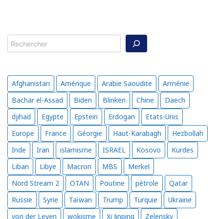
Rechercher
Afghanistan
Amérique
Arabie Saoudite
Arménie
Bachar el-Assad
Biden
Blinken
Chine
Daech
djihad
Egypte
Epstein
Erdogan
Etats-Unis
Europe
France
Géorgie
Haut-Karabagh
Hezbollah
Inde
Iran
islamisme
ISRAEL
Kosovo
Kurdes
Liban
Libye
Macron
MBS
Merkel
Nord Stream 2
OTAN
Poutine
pétrole
Qatar
Russie
Syrie
Taïwan
Trump
Turquie
Ukraine
von der Leyen
wokisme
Xi Jinping
Zelensky