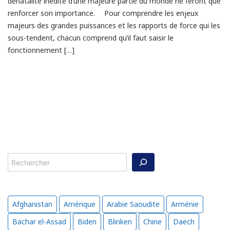
dénatalité inédite d’une majeure partie du monde ne feront que
renforcer son importance. Pour comprendre les enjeux
majeurs des grandes puissances et les rapports de force qui les
sous-tendent, chacun comprend qu’il faut saisir le
fonctionnement […]
Rechercher
Afghanistan
Amérique
Arabie Saoudite
Arménie
Bachar el-Assad
Biden
Blinken
Chine
Daech