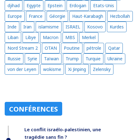
djihad
Egypte
Epstein
Erdogan
Etats-Unis
Europe
France
Géorgie
Haut-Karabagh
Hezbollah
Inde
Iran
islamisme
ISRAEL
Kosovo
Kurdes
Liban
Libye
Macron
MBS
Merkel
Nord Stream 2
OTAN
Poutine
pétrole
Qatar
Russie
Syrie
Taïwan
Trump
Turquie
Ukraine
von der Leyen
wokisme
Xi Jinping
Zelensky
CONFÉRENCES
Le conflit israélo-palestinien, une
tragédie sans fin ?