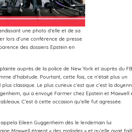
ndissant une photo d’elle et de sa
r lors d’une conférence de presse
nsparence des dossiers Epstein en
inte auprès de la police de New York et auprès du FB
omme d’habitude. Pourtant, cette fois, ce n’était plus un
plus classique. Le plus curieux c’est que c’est la doyen
ggenheim, qui a envoyé Farmer chez Epstein et Maxwell 
 tableaux. C’est à cette occasion qu’elle fut agressée.
appela Eileen Guggenheim dès le lendemain lui
aine Maxwell étaient « des malades » et qu’elle avait faill