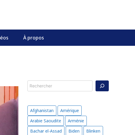
déos
À propos
Rechercher
Afghanistan
Amérique
Arabie Saoudite
Arménie
Bachar el-Assad
Biden
Blinken