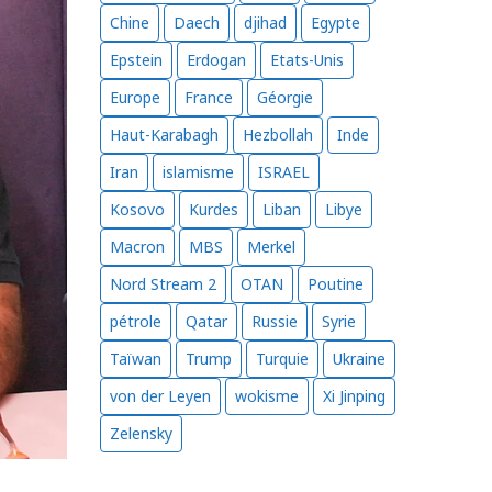
Chine
Daech
djihad
Egypte
Epstein
Erdogan
Etats-Unis
Europe
France
Géorgie
Haut-Karabagh
Hezbollah
Inde
Iran
islamisme
ISRAEL
Kosovo
Kurdes
Liban
Libye
Macron
MBS
Merkel
Nord Stream 2
OTAN
Poutine
pétrole
Qatar
Russie
Syrie
Taïwan
Trump
Turquie
Ukraine
von der Leyen
wokisme
Xi Jinping
Zelensky