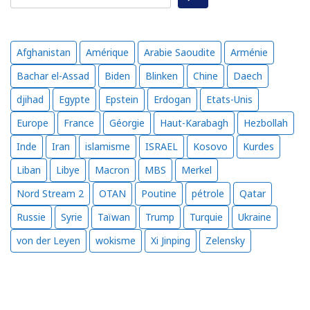
Afghanistan
Amérique
Arabie Saoudite
Arménie
Bachar el-Assad
Biden
Blinken
Chine
Daech
djihad
Egypte
Epstein
Erdogan
Etats-Unis
Europe
France
Géorgie
Haut-Karabagh
Hezbollah
Inde
Iran
islamisme
ISRAEL
Kosovo
Kurdes
Liban
Libye
Macron
MBS
Merkel
Nord Stream 2
OTAN
Poutine
pétrole
Qatar
Russie
Syrie
Taïwan
Trump
Turquie
Ukraine
von der Leyen
wokisme
Xi Jinping
Zelensky