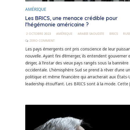
AMÉRIQUE
Les BRICS, une menace crédible pour
l’hégémonie américaine ?
2 OCTOBRE 2023
AMÉRIQUE
ARABIE SAOUDITE
BRICS
RUSS
ZERO COMMENT
Les pays émergents ont pris conscience de leur puissa
nouvelle. Ayant fini d’émerger, ils entendent gouverne
diriger, à l’instar des vieux pays rangés sous la bannière
occidentale. L’hémisphère Sud se prend à rêver d’une u
politique et même financière qui arracherait aux États-U
leadership étouffant. Les BRICS sont à la mode. Cette 