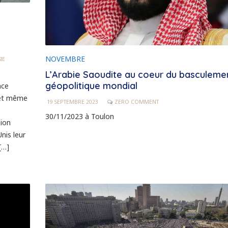
NOVEMBRE
IE
L’Arabie Saoudite au coeur du basculeme
géopolitique mondial
nce
r et même
19 SEPTEMBRE 2023
ZERO COMMENT
30/11/2023 à Toulon
nion
nis leur
[…]