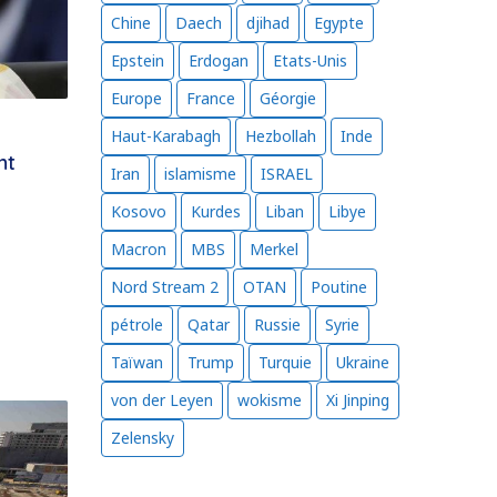
Chine
Daech
djihad
Egypte
Epstein
Erdogan
Etats-Unis
Europe
France
Géorgie
Haut-Karabagh
Hezbollah
Inde
nt
Iran
islamisme
ISRAEL
Kosovo
Kurdes
Liban
Libye
Macron
MBS
Merkel
Nord Stream 2
OTAN
Poutine
pétrole
Qatar
Russie
Syrie
Taïwan
Trump
Turquie
Ukraine
von der Leyen
wokisme
Xi Jinping
Zelensky