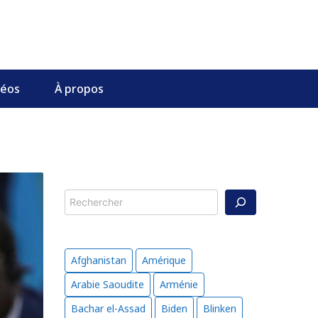
déos
À propos
Rechercher
Afghanistan
Amérique
Arabie Saoudite
Arménie
Bachar el-Assad
Biden
Blinken