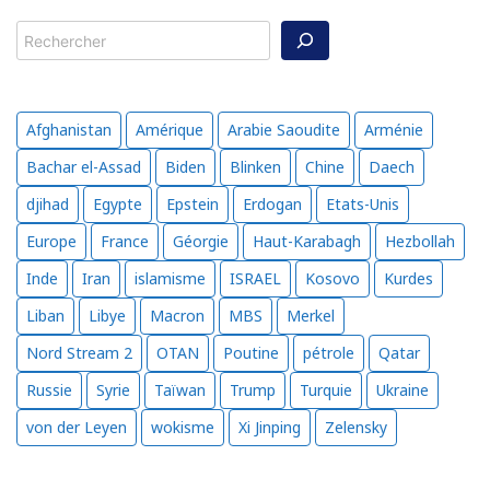
Rechercher
Afghanistan
Amérique
Arabie Saoudite
Arménie
Bachar el-Assad
Biden
Blinken
Chine
Daech
djihad
Egypte
Epstein
Erdogan
Etats-Unis
Europe
France
Géorgie
Haut-Karabagh
Hezbollah
Inde
Iran
islamisme
ISRAEL
Kosovo
Kurdes
Liban
Libye
Macron
MBS
Merkel
Nord Stream 2
OTAN
Poutine
pétrole
Qatar
Russie
Syrie
Taïwan
Trump
Turquie
Ukraine
von der Leyen
wokisme
Xi Jinping
Zelensky