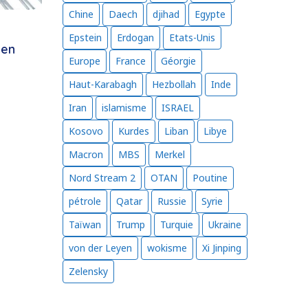
Chine
Daech
djihad
Egypte
Epstein
Erdogan
Etats-Unis
 en
Europe
France
Géorgie
Haut-Karabagh
Hezbollah
Inde
Iran
islamisme
ISRAEL
Kosovo
Kurdes
Liban
Libye
Macron
MBS
Merkel
Nord Stream 2
OTAN
Poutine
pétrole
Qatar
Russie
Syrie
Taïwan
Trump
Turquie
Ukraine
von der Leyen
wokisme
Xi Jinping
Zelensky