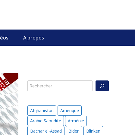
déos
À propos
Rechercher
Afghanistan
Amérique
Arabie Saoudite
Arménie
Bachar el-Assad
Biden
Blinken