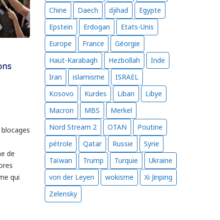
Chine
Daech
djihad
Egypte
Epstein
Erdogan
Etats-Unis
Europe
France
Géorgie
Haut-Karabagh
Hezbollah
Inde
ons
Iran
islamisme
ISRAEL
Kosovo
Kurdes
Liban
Libye
Macron
MBS
Merkel
Nord Stream 2
OTAN
Poutine
s blocages
pétrole
Qatar
Russie
Syrie
he de
Taïwan
Trump
Turquie
Ukraine
ores
von der Leyen
wokisme
Xi Jinping
sme qui
Zelensky