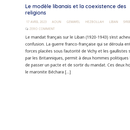
Le modèle libanais et la coexistence des
religions
17 AVRIL 2023
AOUN
GEMAYEL
HEZBOLLAH
LIBAN
SYRI
ZERO COMMENT
Le mandat français sur le Liban (1920-1943) s’est achev
confusion. La guerre franco-française qui se déroula ent
forces placées sous l’autorité de Vichy et les gaullistes
par les Britanniques, permit à deux hommes politiques 
de passer un pacte et de sortir du mandat. Ces deux 
le maronite Béchara […]