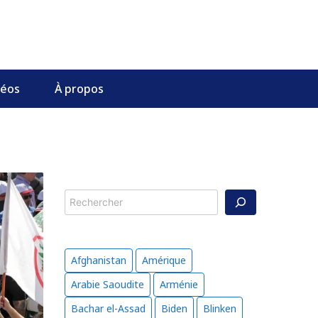
déos
À propos
Rechercher
Afghanistan
Amérique
Arabie Saoudite
Arménie
Bachar el-Assad
Biden
Blinken