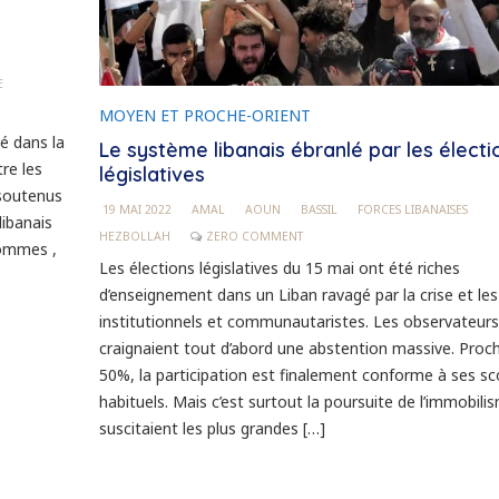
E
MOYEN ET PROCHE-ORIENT
é dans la
Le système libanais ébranlé par les électi
re les
législatives
 soutenus
19 MAI 2022
AMAL
AOUN
BASSIL
FORCES LIBANAISES
libanais
HEZBOLLAH
ZERO COMMENT
hommes ,
Les élections législatives du 15 mai ont été riches
d’enseignement dans un Liban ravagé par la crise et le
institutionnels et communautaristes. Les observateurs
craignaient tout d’abord une abstention massive. Proc
50%, la participation est finalement conforme à ses sc
habituels. Mais c’est surtout la poursuite de l’immobili
suscitaient les plus grandes […]