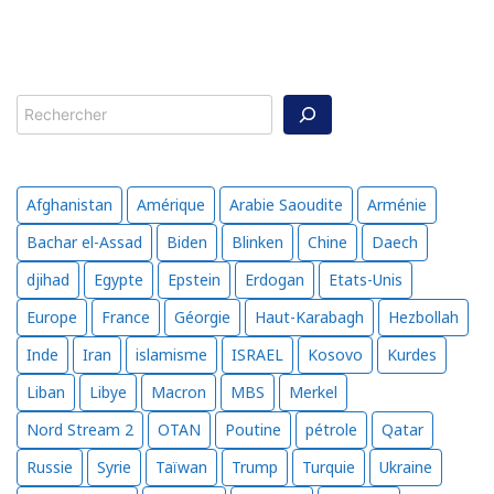
Rechercher
Afghanistan
Amérique
Arabie Saoudite
Arménie
Bachar el-Assad
Biden
Blinken
Chine
Daech
djihad
Egypte
Epstein
Erdogan
Etats-Unis
Europe
France
Géorgie
Haut-Karabagh
Hezbollah
Inde
Iran
islamisme
ISRAEL
Kosovo
Kurdes
Liban
Libye
Macron
MBS
Merkel
Nord Stream 2
OTAN
Poutine
pétrole
Qatar
Russie
Syrie
Taïwan
Trump
Turquie
Ukraine