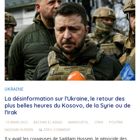
UKRAINE
La désinformation sur l’Ukraine, le retour des
plus belles heures du Kosovo, de la Syrie ou de
l’Irak
16 MARS 2022
BACHAR EL-ASSAD
MARIOUPOL
OTAN
POUTINE
SADDAM HUSSEIN
ZERO COMMENT
Il y avait les couveuses de Saddam Hussein, le génocide des