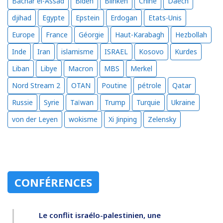
Bachar el-Assad
Biden
Blinken
Chine
Daech
djihad
Egypte
Epstein
Erdogan
Etats-Unis
Europe
France
Géorgie
Haut-Karabagh
Hezbollah
Inde
Iran
islamisme
ISRAEL
Kosovo
Kurdes
Liban
Libye
Macron
MBS
Merkel
Nord Stream 2
OTAN
Poutine
pétrole
Qatar
Russie
Syrie
Taïwan
Trump
Turquie
Ukraine
von der Leyen
wokisme
Xi Jinping
Zelensky
CONFÉRENCES
Le conflit israélo-palestinien, une