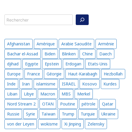
Rechercher
Afghanistan
Amérique
Arabie Saoudite
Arménie
Bachar el-Assad
Biden
Blinken
Chine
Daech
djihad
Egypte
Epstein
Erdogan
Etats-Unis
Europe
France
Géorgie
Haut-Karabagh
Hezbollah
Inde
Iran
islamisme
ISRAEL
Kosovo
Kurdes
Liban
Libye
Macron
MBS
Merkel
Nord Stream 2
OTAN
Poutine
pétrole
Qatar
Russie
Syrie
Taïwan
Trump
Turquie
Ukraine
von der Leyen
wokisme
Xi Jinping
Zelensky