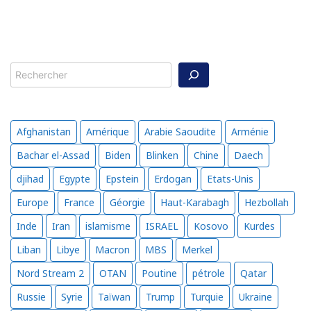
Rechercher
Afghanistan
Amérique
Arabie Saoudite
Arménie
Bachar el-Assad
Biden
Blinken
Chine
Daech
djihad
Egypte
Epstein
Erdogan
Etats-Unis
Europe
France
Géorgie
Haut-Karabagh
Hezbollah
Inde
Iran
islamisme
ISRAEL
Kosovo
Kurdes
Liban
Libye
Macron
MBS
Merkel
Nord Stream 2
OTAN
Poutine
pétrole
Qatar
Russie
Syrie
Taïwan
Trump
Turquie
Ukraine