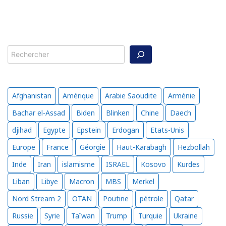
Rechercher
Afghanistan
Amérique
Arabie Saoudite
Arménie
Bachar el-Assad
Biden
Blinken
Chine
Daech
djihad
Egypte
Epstein
Erdogan
Etats-Unis
Europe
France
Géorgie
Haut-Karabagh
Hezbollah
Inde
Iran
islamisme
ISRAEL
Kosovo
Kurdes
Liban
Libye
Macron
MBS
Merkel
Nord Stream 2
OTAN
Poutine
pétrole
Qatar
Russie
Syrie
Taïwan
Trump
Turquie
Ukraine