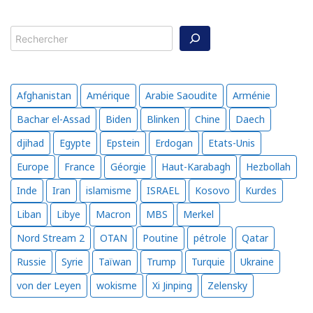
Rechercher
Afghanistan
Amérique
Arabie Saoudite
Arménie
Bachar el-Assad
Biden
Blinken
Chine
Daech
djihad
Egypte
Epstein
Erdogan
Etats-Unis
Europe
France
Géorgie
Haut-Karabagh
Hezbollah
Inde
Iran
islamisme
ISRAEL
Kosovo
Kurdes
Liban
Libye
Macron
MBS
Merkel
Nord Stream 2
OTAN
Poutine
pétrole
Qatar
Russie
Syrie
Taïwan
Trump
Turquie
Ukraine
von der Leyen
wokisme
Xi Jinping
Zelensky