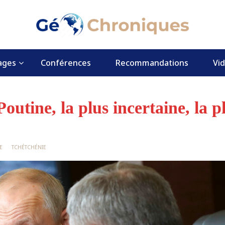
ages
Conférences
Recommandations
Vi
utine, la plus incertaine, la p
E
TCHÉTCHÉNIE