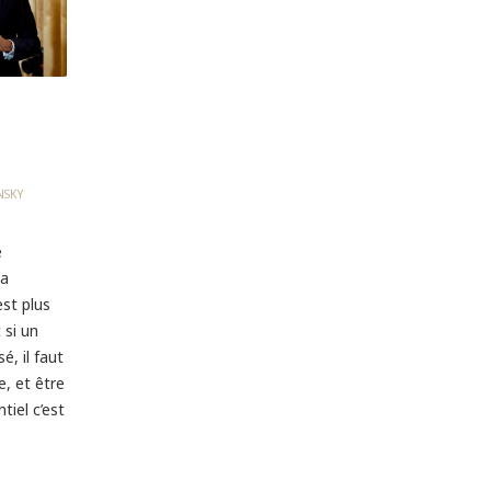
NSKY
e
la
est plus
 si un
é, il faut
e, et être
tiel c’est