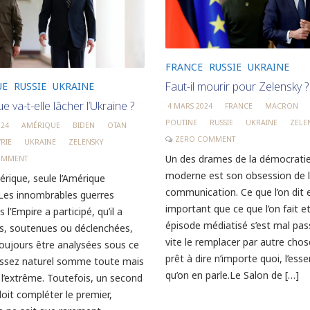
FRANCE
RUSSIE
UKRAINE
Faut-il mourir pour Zelensky ?
UE
RUSSIE
UKRAINE
e va-t-elle lâcher l’Ukraine ?
4 MARS 2024
FRANCE
MACRON
POUTINE
RUSSIE
UKRAINE
ZELE
024
AMÉRIQUE
BIDEN
OTAN
ZERO COMMENT
YRIE
UKRAINE
ZELENSKY
Un des drames de la démocrati
OMMENT
moderne est son obsession de 
érique, seule l’Amérique
communication. Ce que l’on dit 
Les innombrables guerres
important que ce que l’on fait et
 l’Empire a participé, qu’il a
épisode médiatisé s’est mal pass
es, soutenues ou déclenchées,
vite le remplacer par autre chos
oujours être analysées sous ce
prêt à dire n’importe quoi, l’essen
assez naturel somme toute mais
qu’on en parle.Le Salon de […]
l’extrême. Toutefois, un second
oit compléter le premier,