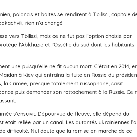
nien, polonais et baltes se rendirent à Tbilissi, capitale d
aakachvili, rien n’a changé…
 vers Tbilissi, mais ce ne fut pas l’option choisie par
rotège l’Abkhazie et l’Ossétie du sud dont les habitants
ent une puisqu’elle ne fit aucun mort. C’était en 2014, e
Maïdan à Kiev qui entraîna la fuite en Russie du présiden
, la Crimée, presque totalement russophone, saisit
dance puis demander son rattachement à la Russie. Ce 
assant.
rimée s’ensuivit. Dépourvue de fleuve, elle dépend du
t était reliée par un canal. Les autorités ukrainiennes l’o
de difficulté. Nul doute que la remise en marche de ce