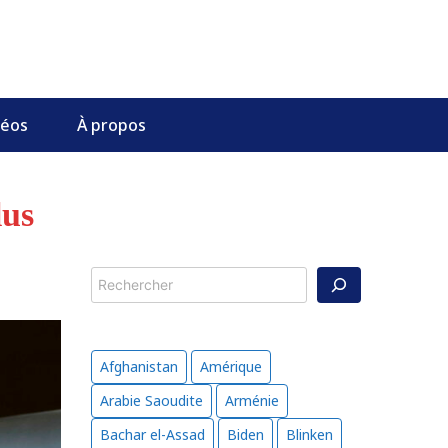
déos
À propos
lus
Rechercher
Afghanistan
Amérique
Arabie Saoudite
Arménie
Bachar el-Assad
Biden
Blinken