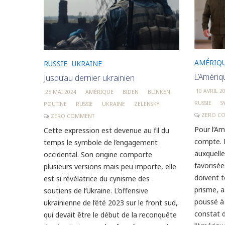
AMÉRIQ
RUSSIE
UKRAINE
L’Amériqu
Jusqu’au dernier ukrainien
10 AVRIL 2
25 MAI 2024
AMÉRIQUE
BIDEN
BLINKEN
RUSSIE
S
POUTINE
RUSSIE
UKRAINE
ZELENSKY
ZERO C
ZERO COMMENT
Pour l’Am
Cette expression est devenue au fil du
compte. 
temps le symbole de l’engagement
auxquelles
occidental. Son origine comporte
favorisé
plusieurs versions mais peu importe, elle
doivent t
est si révélatrice du cynisme des
prisme, 
soutiens de l’Ukraine. L’offensive
poussé à 
ukrainienne de l’été 2023 sur le front sud,
constat d
qui devait être le début de la reconquête