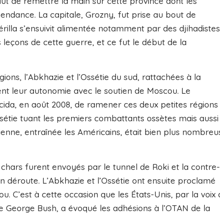
solut de remettre la main sur cette province dont les
pendance. La capitale, Grozny, fut prise au bout de
illa s’ensuivit alimentée notamment par des djihadistes
s leçons de cette guerre, et ce fut le début de la
gions, l’Abkhazie et l’Ossétie du sud, rattachées à la
ent leur autonomie avec le soutien de Moscou. Le
cida, en août 2008, de ramener ces deux petites régions
ssétie tuant les premiers combattants ossètes mais aussi
ienne, entraînée les Américains, était bien plus nombreu
hars furent envoyés par le tunnel de Roki et la contre-
n déroute. L’Abkhazie et l’Ossétie ont ensuite proclamé
 C’est à cette occasion que les États-Unis, par la voix 
de George Bush, a évoqué les adhésions à l’OTAN de la