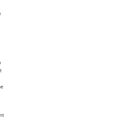
e
n
t
ne
nt