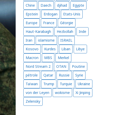
Chine
Daech
djihad
Egypte
Epstein
Erdogan
Etats-Unis
Europe
France
Géorgie
Haut-Karabagh
Hezbollah
Inde
Iran
islamisme
ISRAEL
Kosovo
Kurdes
Liban
Libye
Macron
MBS
Merkel
Nord Stream 2
OTAN
Poutine
pétrole
Qatar
Russie
Syrie
Taïwan
Trump
Turquie
Ukraine
von der Leyen
wokisme
Xi Jinping
Zelensky