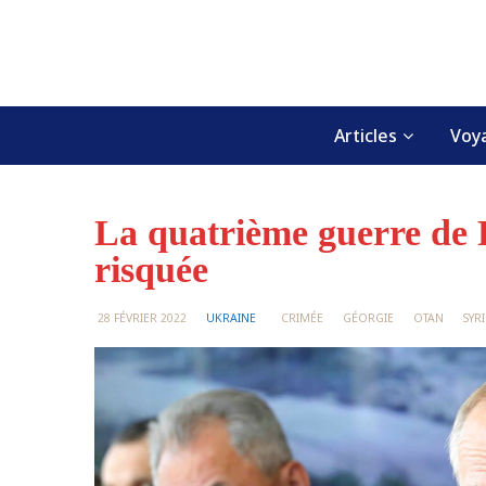
Skip
to
content
Articles
Voy
La quatrième guerre de Po
risquée
28 FÉVRIER 2022
UKRAINE
CRIMÉE
GÉORGIE
OTAN
SYRI